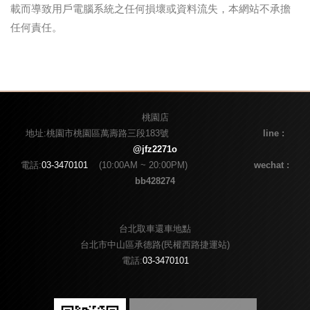
載而導致用戶電腦系統之任何損壞或資料流失，本網站不承擔
任何責任。
桃園店
地址:桃園市桃園區萬壽路三段183號
line :
@jfz2271o
電話:
03-3470101
(10:00AM ~ 20:00PM)
wechat :
bb428274
台北取車還車地點
台北市中山區承德路(民權西路捷運站)
電話:
03-3470101