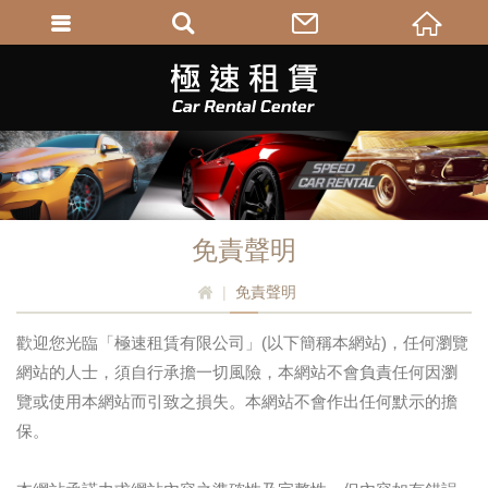
極速租賃有限公司
免責聲明
免責聲明
H
O
歡迎您光臨「極速租賃有限公司」(以下簡稱本網站)，任何瀏覽
M
網站的人士，須自行承擔一切風險，本網站不會負責任何因瀏
E
覽或使用本網站而引致之損失。本網站不會作出任何默示的擔
保。